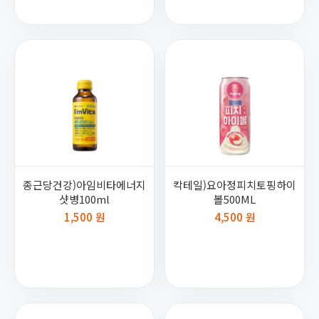
종근당건강)아임비타에너지
칵테일)요아정피치토핑하이
샷병100ml
볼500ML
1,500 원
4,500 원