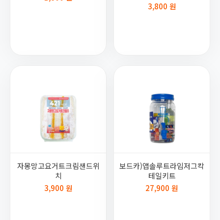
3,800 원
자몽망고요거트크림샌드위
보드카)앱솔루트라임저그칵
치
테일키트
3,900 원
27,900 원