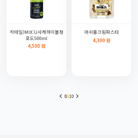
칵테일)MIX:U사케하이볼청
머쉬룸크림파스타
포도500ml
4,300 원
4,500 원
8
9
10