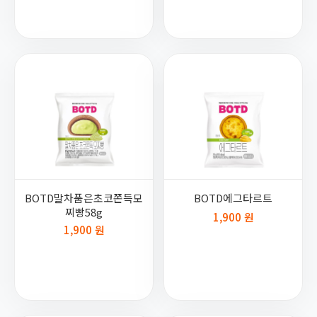
BOTD말차품은초코쫀득모
BOTD에그타르트
찌빵58g
1,900 원
1,900 원