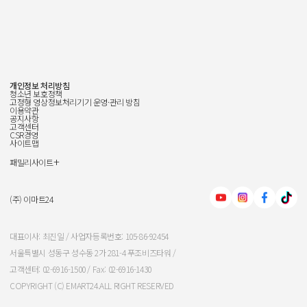
개인정보 처리방침
청소년 보호정책
고정형 영상정보처리기기 운영·관리 방침
이용약관
공지사항
고객센터
CSR경영
사이트맵
+
패밀리사이트
신세계그룹
신세계백화점
(주) 이마트24
이마트
대표이사: 최진일 / 사업자등록번호: 105-86-92454
서울특별시 성동구 성수동 2가 281-4 푸조비즈타워 /
신세계인터내셔날
고객센터: 02-6916-1500 / Fax: 02-6916-1430
COPYRIGHT (C) EMART24.ALL RIGHT RESERVED
신세계푸드