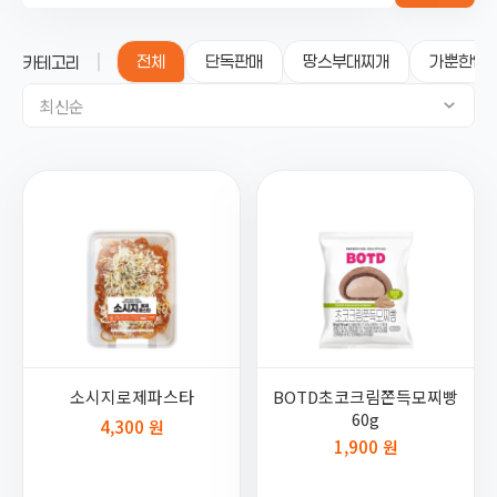
전체
단독판매
땅스부대찌개
가뿐한입
카테고리
최신순
소시지로제파스타
BOTD초코크림쫀득모찌빵
60g
4,300 원
1,900 원