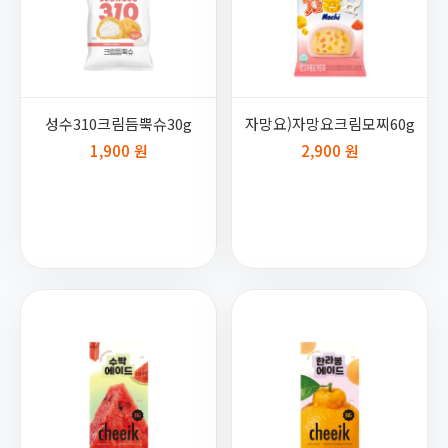
성수310크림듬뿍슈30g
자망요)자망요크림모찌60g
1,900 원
2,900 원