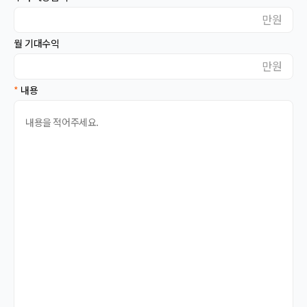
대전
대구
만원
울산
부산
월 기대수익
광주
세종
만원
강원
충북
*
내용
충남
경북
경남
전북
전남
제주