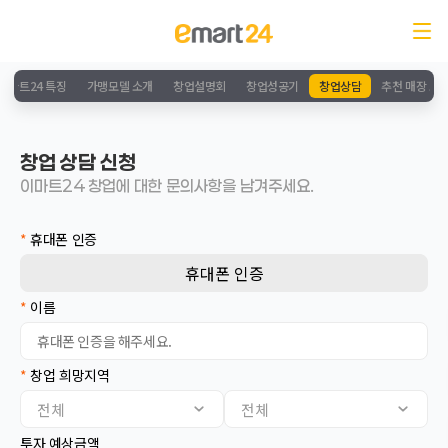
이마트24 특징
가맹모델 소개
창업설명회
창업성공기
창업상담
추천 매장 소
창업 상담 신청
이마트24 창업에 대한 문의사항을 남겨주세요.
*
휴대폰 인증
휴대폰 인증
*
이름
*
창업 희망지역
서울
전체
전체
인천
경기
투자 예상금액