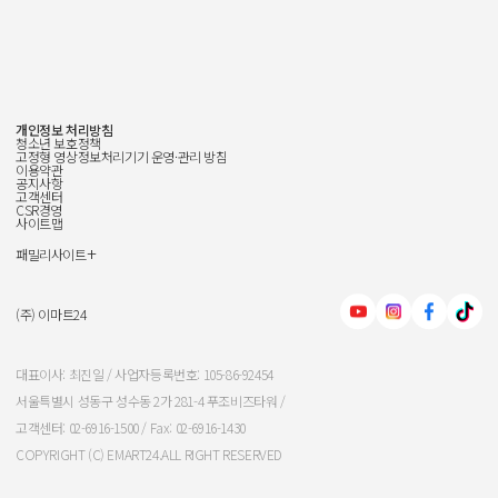
개인정보 처리방침
청소년 보호정책
고정형 영상정보처리기기 운영·관리 방침
이용약관
공지사항
고객센터
CSR경영
사이트맵
+
패밀리사이트
신세계그룹
신세계백화점
(주) 이마트24
이마트
대표이사: 최진일 / 사업자등록번호: 105-86-92454
서울특별시 성동구 성수동 2가 281-4 푸조비즈타워 /
신세계인터내셔날
고객센터: 02-6916-1500 / Fax: 02-6916-1430
COPYRIGHT (C) EMART24.ALL RIGHT RESERVED
신세계푸드