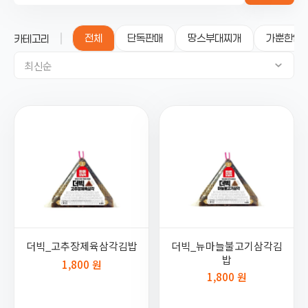
전체
단독판매
땅스부대찌개
가뿐한입
카테고리
최신순
더빅_고추장제육삼각김밥
더빅_뉴마늘불고기삼각김
밥
1,800 원
1,800 원