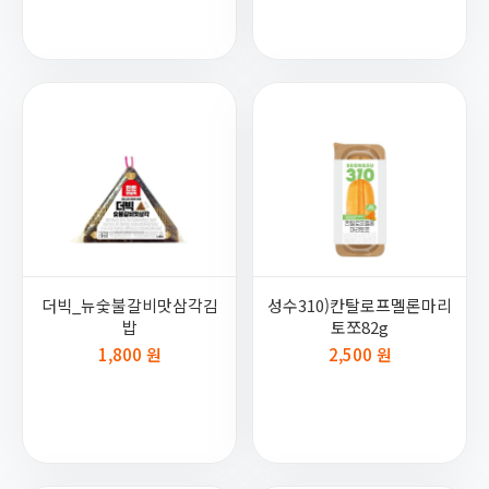
더빅_뉴숯불갈비맛삼각김
성수310)칸탈로프멜론마리
밥
토쪼82g
1,800 원
2,500 원