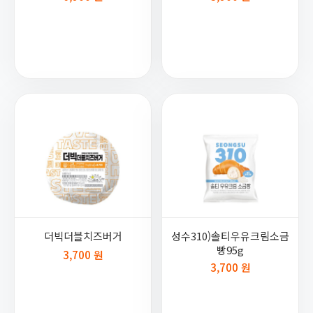
더빅더블치즈버거
성수310)솔티우유크림소금
빵95g
3,700 원
3,700 원