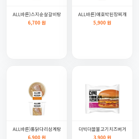
ALL바른)스지순살갈비탕
ALL바른)애호박된장찌개
6,700 원
5,900 원
ALL바른)통닭다리삼계탕
더빅더블불고기치즈버거
6,900 원
3,900 원