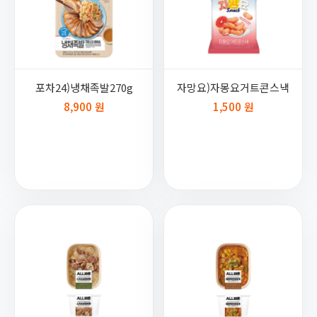
포차24)냉채족발270g
자망요)자몽요거트콘스낵
8,900 원
1,500 원