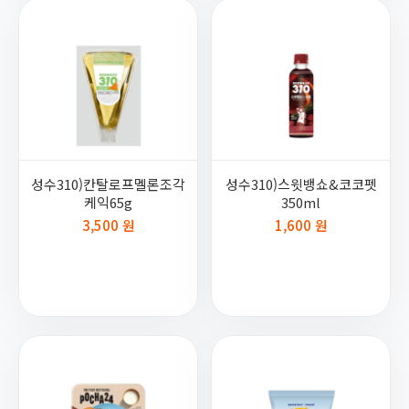
성수310)칸탈로프멜론조각
성수310)스윗뱅쇼&코코펫
케익65g
350ml
3,500 원
1,600 원