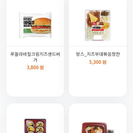
루꼴라바질크림치즈샌드버
땅스_치즈부대볶음정찬
거
5,300 원
3,800 원