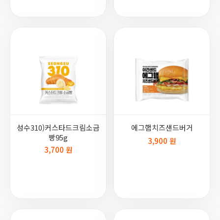
성수310)커스타드크림소금
에그햄치즈샌드버거
빵95g
3,900 원
3,700 원