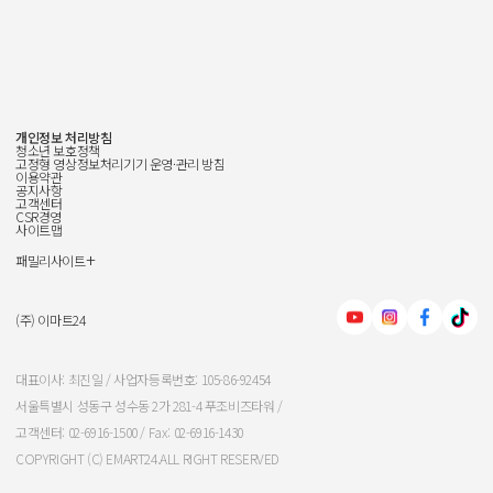
개인정보 처리방침
청소년 보호정책
고정형 영상정보처리기기 운영·관리 방침
이용약관
공지사항
고객센터
CSR경영
사이트맵
+
패밀리사이트
신세계그룹
신세계백화점
(주) 이마트24
이마트
대표이사: 최진일 / 사업자등록번호: 105-86-92454
서울특별시 성동구 성수동 2가 281-4 푸조비즈타워 /
신세계인터내셔날
고객센터: 02-6916-1500 / Fax: 02-6916-1430
COPYRIGHT (C) EMART24.ALL RIGHT RESERVED
신세계푸드