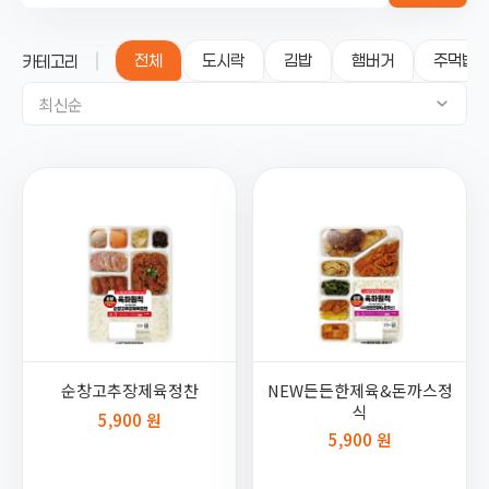
전체
도시락
김밥
햄버거
주먹밥
카테고리
최신순
순창고추장제육정찬
NEW든든한제육&돈까스정
식
5,900 원
5,900 원