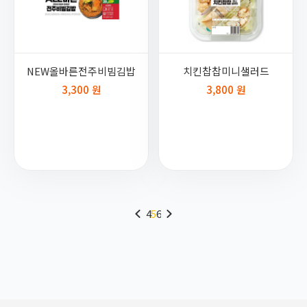
NEW올바른전주비빔김밥
치킨찹찹미니샐러드
3,300 원
3,800 원
4
5
6