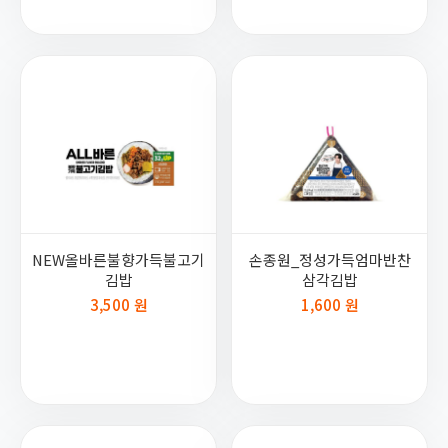
NEW올바른불향가득불고기
손종원_정성가득엄마반찬
김밥
삼각김밥
3,500 원
1,600 원