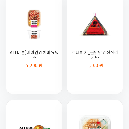
ALL바른)베이컨김치마요덮
크레이지_불닭닭강정삼각
밥
김밥
5,200 원
1,500 원