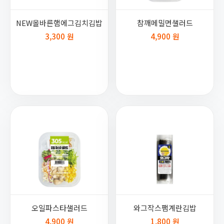
NEW올바른햄에그김치김밥
참깨메밀면샐러드
3,300 원
4,900 원
오일파스타샐러드
와그작스팸계란김밥
4,900 원
1,800 원