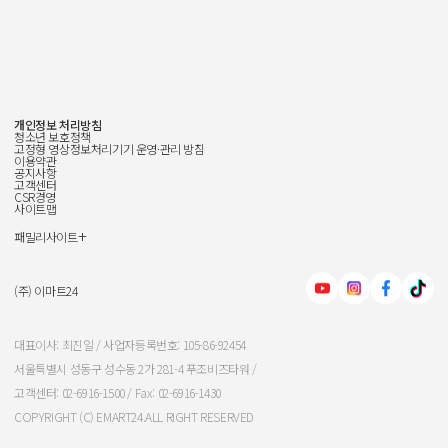
개인정보 처리방침
청소년 보호정책
고정형 영상정보처리기기 운영·관리 방침
이용약관
공지사항
고객센터
CSR경영
사이트맵
+
패밀리사이트
신세계그룹
신세계백화점
(주) 이마트24
이마트
대표이사: 최진일 / 사업자등록번호: 105-86-92454
서울특별시 성동구 성수동 2가 281-4 푸조비즈타워 /
신세계인터내셔날
고객센터: 02-6916-1500 / Fax: 02-6916-1430
COPYRIGHT (C) EMART24.ALL RIGHT RESERVED
신세계푸드