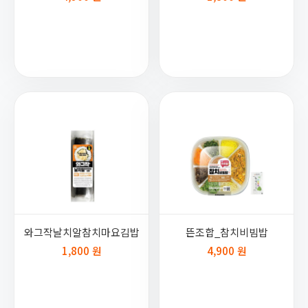
와그작날치알참치마요김밥
뜬조합_참치비빔밥
1,800 원
4,900 원