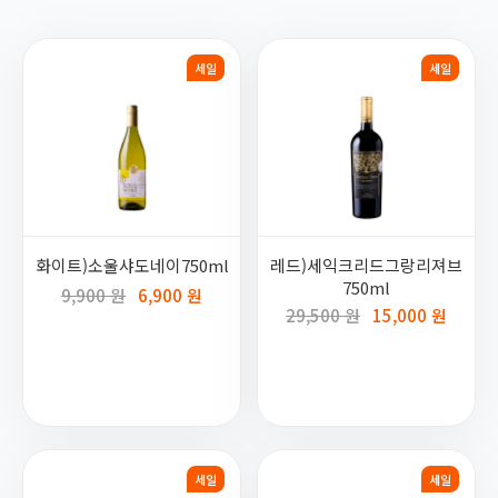
세일
세일
화이트)소울샤도네이750ml
레드)세익크리드그랑리져브
750ml
9,900 원
6,900 원
29,500 원
15,000 원
세일
세일