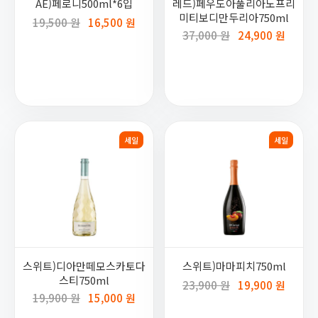
AE)페로니500ml*6입
레드)페우도아풀리아노프리
미티보디만두리아750ml
19,500 원
16,500 원
37,000 원
24,900 원
세일
세일
스위트)디아만떼모스카토다
스위트)마마피치750ml
스티750ml
23,900 원
19,900 원
19,900 원
15,000 원