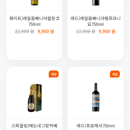
화이트)레알꼼빠니아블랑코
레드)레알꼼빠니아뗌프라니
750ml
요750ml
22,900 원
9,900 원
22,900 원
9,900 원
세일
세일
스파클링)에도네그랑뀌베
레드)프로메사750ml