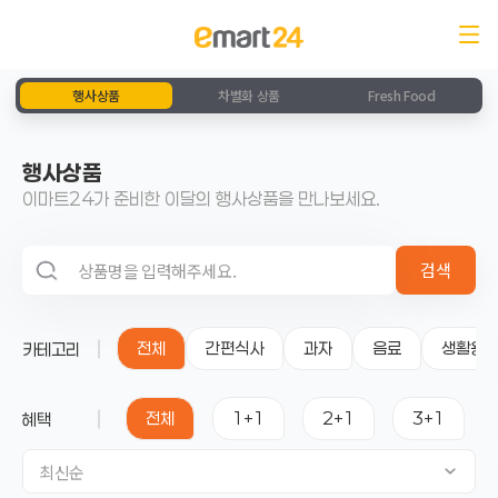
행사상품
차별화 상품
Fresh Food
행사상품
이마트24가 준비한 이달의 행사상품을 만나보세요.
검색 영역
검색
전체
간편식사
과자
음료
생활용
카테고리
전체
1+1
2+1
3+1
혜택
최신순