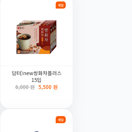
세일
담터)new쌍화차플러스
15입
6,000 원
5,500 원
세일