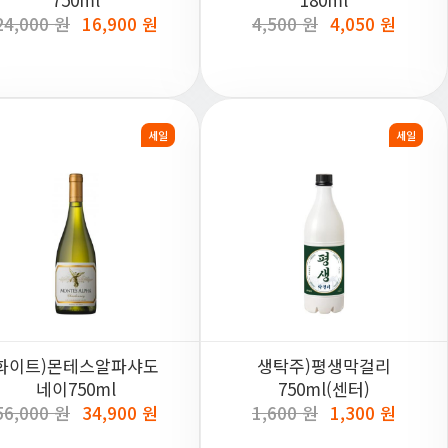
24,000 원
16,900 원
4,500 원
4,050 원
세일
세일
화이트)몬테스알파샤도
생탁주)평생막걸리
네이750ml
750ml(센터)
56,000 원
34,900 원
1,600 원
1,300 원