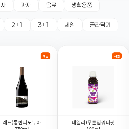
식사
과자
음료
생활용품
2+1
3+1
세일
골라담기
세일
세일
레드)롱반피노누아
테일러)푸룬딥워터펫
750ml
180ml