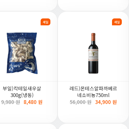
세일
세일
부일)칵테일새우살
레드)몬테스알파까베르
300g(냉동)
네소비뇽750ml
9,980 원
8,480 원
56,000 원
34,900 원