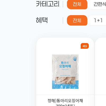
카테고리
전체
간편
혜택
전체
1+1
세일
청해)통마리오징어채
300g(냉동)