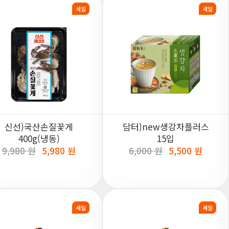
세일
세일
신선)국산손질꽃게
담터)new생강차플러스
400g(냉동)
15입
9,980 원
5,980 원
6,000 원
5,500 원
세일
세일