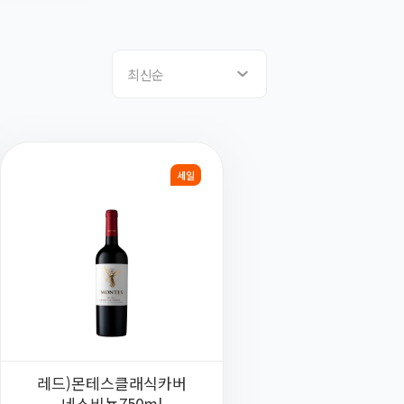
최신순
세일
레드)몬테스클래식카버
네소비뇽750ml