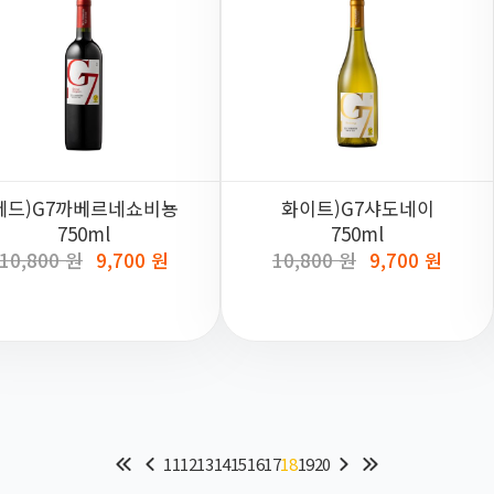
레드)G7까베르네쇼비뇽
화이트)G7샤도네이
750ml
750ml
10,800 원
9,700 원
10,800 원
9,700 원
11
12
13
14
15
16
17
18
19
20