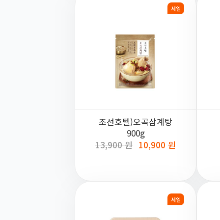
세일
조선호텔)오곡삼계탕
900g
13,900 원
10,900 원
세일