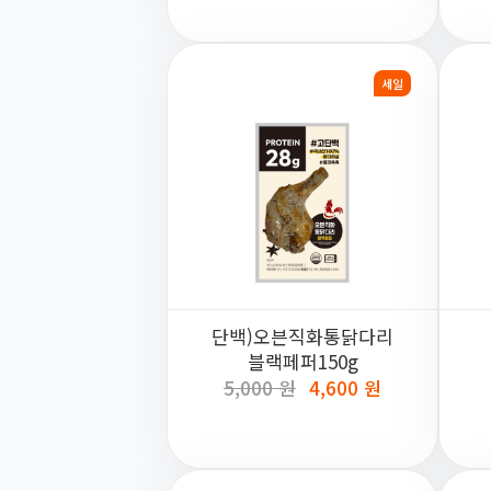
세일
단백)오븐직화통닭다리
블랙페퍼150g
5,000 원
4,600 원