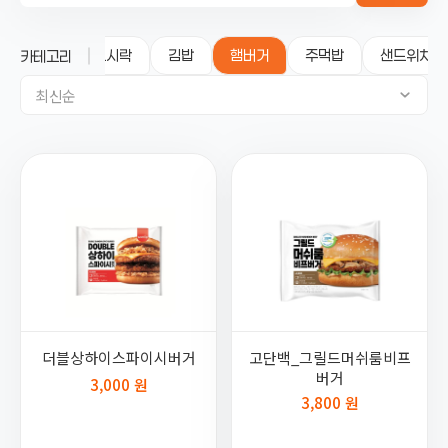
전체
도시락
김밥
햄버거
주먹밥
샌드위치
카테고리
최신순
더블상하이스파이시버거
고단백_그릴드머쉬룸비프
버거
3,000 원
3,800 원