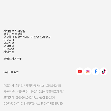
개인정보 처리방침
청소년 보호정책
고정형 영상정보처리기기 운영·관리 방침
이용약관
공지사항
고객센터
CSR경영
사이트맵
+
패밀리사이트
신세계그룹
신세계백화점
(주) 이마트24
이마트
대표이사: 최진일 / 사업자등록번호: 105-86-92454
서울특별시 성동구 성수동 2가 281-4 푸조비즈타워 /
신세계인터내셔날
고객센터: 02-6916-1500 / Fax: 02-6916-1430
COPYRIGHT (C) EMART24.ALL RIGHT RESERVED
신세계푸드