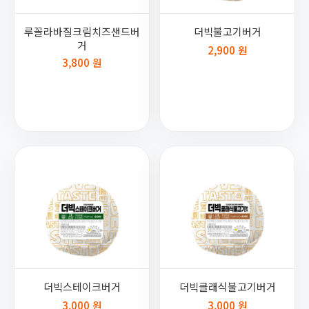
루꼴라바질크림치즈샌드버
더빅불고기버거
거
2,900 원
3,800 원
더빅스테이크버거
더빅클래식불고기버거
3,000 원
3,000 원