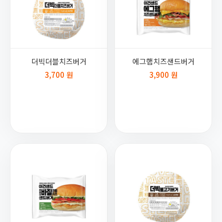
더빅더블치즈버거
에그햄치즈샌드버거
3,700 원
3,900 원