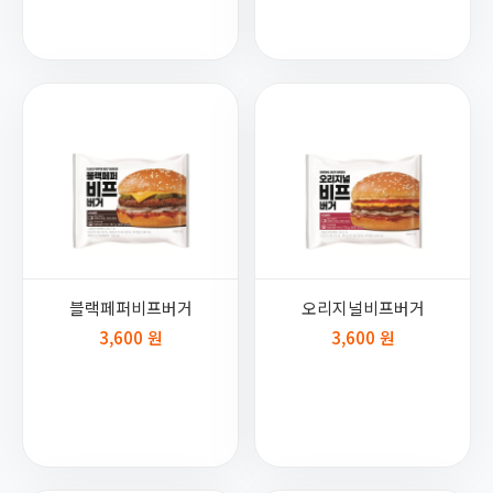
블랙페퍼비프버거
오리지널비프버거
3,600 원
3,600 원