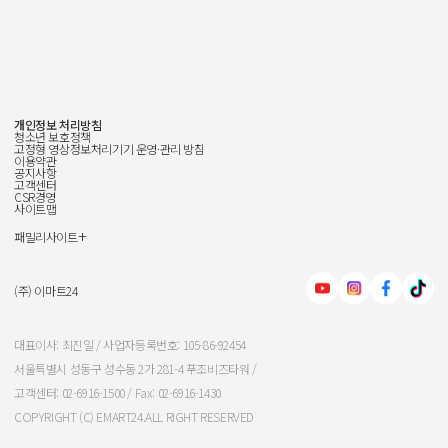
개인정보 처리방침
청소년 보호정책
고정형 영상정보처리기기 운영·관리 방침
이용약관
공지사항
고객센터
CSR경영
사이트맵
+
패밀리사이트
신세계그룹
신세계백화점
(주) 이마트24
이마트
대표이사: 최진일 / 사업자등록번호: 105-86-92454
서울특별시 성동구 성수동 2가 281-4 푸조비즈타워 /
신세계인터내셔날
고객센터: 02-6916-1500 / Fax: 02-6916-1430
COPYRIGHT (C) EMART24.ALL RIGHT RESERVED
신세계푸드