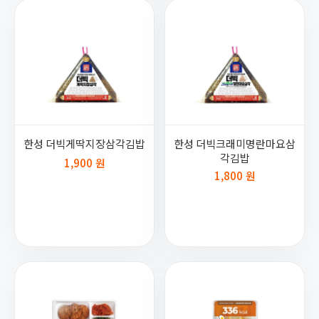
한성 더빅게딱지장삼각김밥
한성 더빅크래미명란마요삼
각김밥
1,900 원
1,800 원