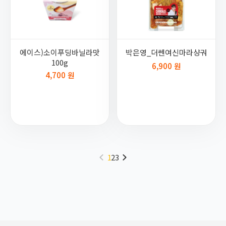
에이스)소이푸딩바닐라맛
박은영_더쎈여신마라샹궈
100g
6,900 원
4,700 원
1
2
3