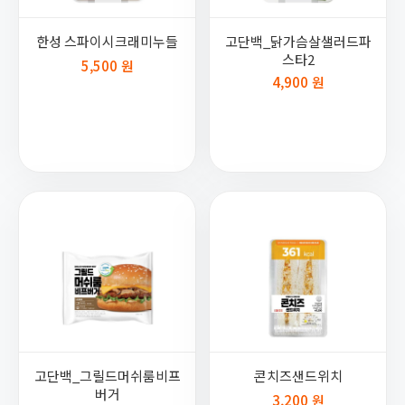
한성 스파이시크래미누들
고단백_닭가슴살샐러드파
스타2
5,500 원
4,900 원
고단백_그릴드머쉬룸비프
콘치즈샌드위치
버거
3,200 원