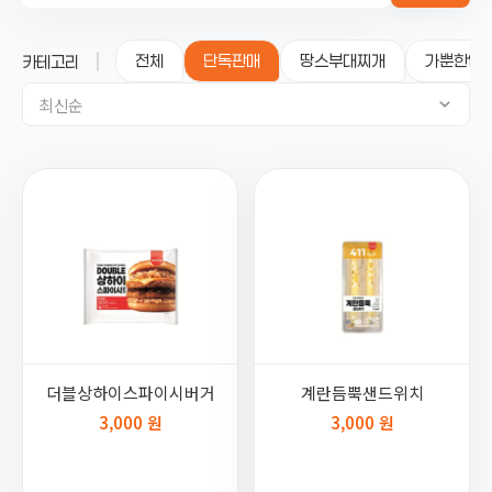
전체
단독판매
땅스부대찌개
가뿐한입
카테고리
최신순
더블상하이스파이시버거
계란듬뿍샌드위치
3,000 원
3,000 원