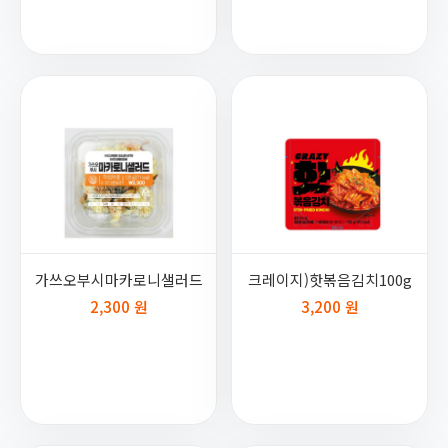
가쓰오부시마카로니샐러드
크레이지)핫볶음김치100g
2,300 원
3,200 원