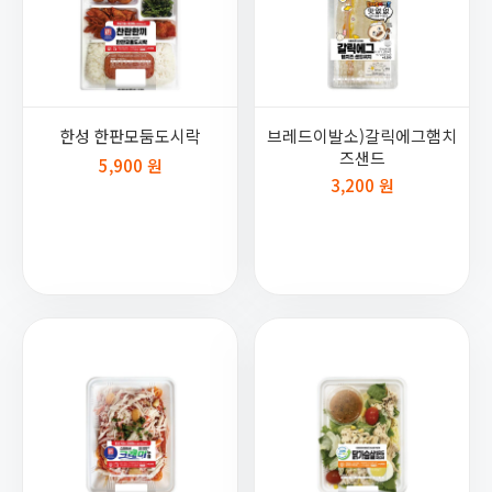
한성 한판모둠도시락
브레드이발소)갈릭에그햄치
즈샌드
5,900 원
3,200 원