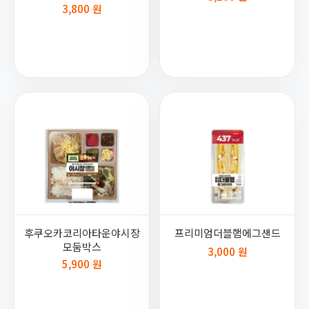
3,800 원
후쿠오카코리아타운야시장
프리미엄더블햄에그샌드
모둠박스
3,000 원
5,900 원