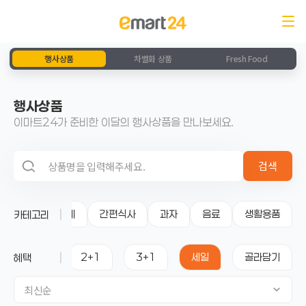
행사상품
차별화 상품
Fresh Food
행사상품
이마트24가 준비한 이달의 행사상품을 만나보세요.
검색 영역
검색
전체
간편식사
과자
음료
생활용품
카테고리
1+1
2+1
3+1
세일
골라담기
혜택
최신순