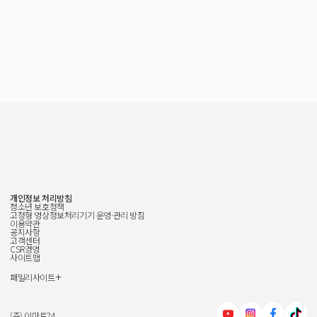
개인정보 처리방침
청소년 보호정책
고정형 영상정보처리기기 운영·관리 방침
이용약관
공지사항
고객센터
CSR경영
사이트맵
+
패밀리사이트
신세계그룹
신세계백화점
(주) 이마트24