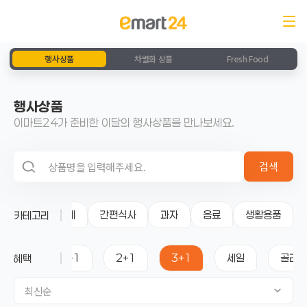
행사상품
차별화 상품
Fresh Food
행사상품
이마트24가 준비한 이달의 행사상품을 만나보세요.
검색 영역
검색
전체
간편식사
과자
음료
생활용품
카테고리
전체
1+1
2+1
3+1
세일
골라담
혜택
최신순