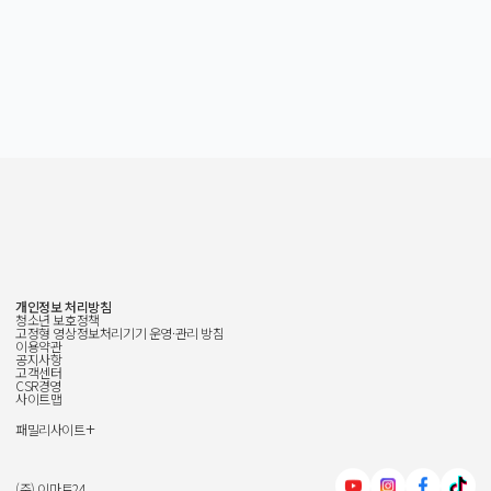
개인정보 처리방침
청소년 보호정책
고정형 영상정보처리기기 운영·관리 방침
이용약관
공지사항
고객센터
CSR경영
사이트맵
+
패밀리사이트
신세계그룹
신세계백화점
(주) 이마트24