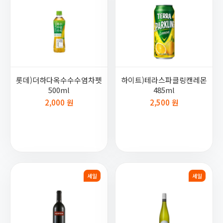
롯데)더하다옥수수수염차펫
하이트)테라스파클링캔레몬
500ml
485ml
2,000 원
2,500 원
세일
세일