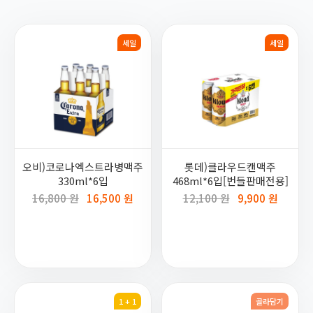
세일
세일
오비)코로나엑스트라병맥주
롯데)클라우드캔맥주
330ml*6입
468ml*6입[번들판매전용]
16,800 원
16,500 원
12,100 원
9,900 원
1 + 1
골라담기