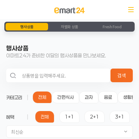
행사상품
차별화 상품
Fresh Food
행사상품
이마트24가 준비한 이달의 행사상품을 만나보세요.
검색 영역
검색
전체
간편식사
과자
음료
생활용
카테고리
전체
1+1
2+1
3+1
혜택
최신순