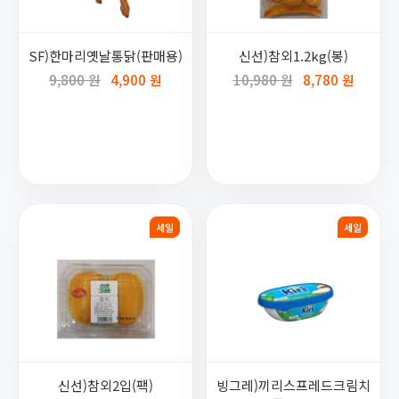
SF)한마리옛날통닭(판매용)
신선)참외1.2kg(봉)
9,800 원
4,900 원
10,980 원
8,780 원
세일
세일
신선)참외2입(팩)
빙그레)끼리스프레드크림치