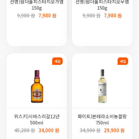
선명)원더풀피스타치오가염
선명)원더풀피스타치오무염
150g
150g
9,980 원
7,980 원
9,980 원
7,980 원
세일
세일
위스키)시바스리갈12년
화이트)본테라소비뇽블랑
500ml
750ml
45,200 원
34,000 원
34,900 원
29,900 원