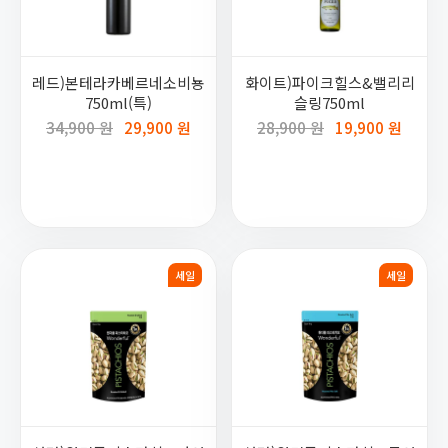
레드)본테라카베르네소비뇽
화이트)파이크힐스&밸리리
750ml(특)
슬링750ml
34,900 원
29,900 원
28,900 원
19,900 원
세일
세일