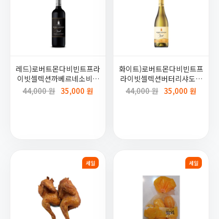
레드)로버트몬다비빈트프라
화이트)로버트몬다비빈트프
이빗셀렉션까베르네소비뇽
라이빗셀렉션버터리샤도네
750ml(비비노)
이750ml(비비노)
44,000 원
35,000 원
44,000 원
35,000 원
세일
세일